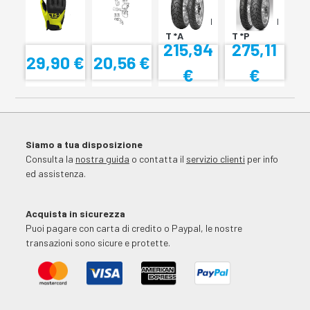
SH34
???
TL????
SCORPION
SCORPION
T *A
T *P
215,94
275,11
29,90 €
20,56 €
€
€
Siamo a tua disposizione
Consulta la
nostra guida
o contatta il
servizio clienti
per info
ed assistenza.
Acquista in sicurezza
Puoi pagare con carta di credito o Paypal, le nostre
transazioni sono sicure e protette.