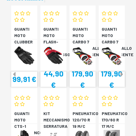
GUANTI
GUANTI
GUANTI
GUANTI
MOTO
MOTO
MOTO
MOTO
CLUBBER
FLASH-
CARBO 7
CARBO 7
GLOVE
KP
ROSSO/GIALLO
ROSSO/GIALLO
NERO
NERO/ROSSO
FLUORESCENTE
FLUORESCENTE
44,90
179,90
179,90
99,91 €
€
€
€
GUANTI
KIT
PNEUMATICO
PNEUMATICO
MOTO
MECCANISMO
120/70 R
170/60 R
CTS-1
SERRATURA
19 M/C
17 M/C
NERO/BIANCO
SH33
60V TL
72V