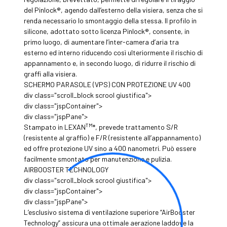
del Pinlock®, agendo dall’esterno della visiera, senza che si
renda necessario lo smontaggio della stessa. Il profilo in
silicone, adottato sotto licenza Pinlock®, consente, in
primo luogo, di aumentare l’inter-camera d’aria tra
esterno ed interno riducendo così ulteriormente il rischio di
appannamento e, in secondo luogo, di ridurre il rischio di
graffi alla visiera.
SCHERMO PARASOLE (VPS) CON PROTEZIONE UV 400
div class="scroll_block scrool giustifica">
div class="jspContainer">
div class="jspPane">
TM
Stampato in LEXAN
*, prevede trattamento S/R
(resistente al graffio) e F/R (resistente all’appannamento)
ed offre protezione UV sino a 400 nanometri. Può essere
facilmente smontato per manutenzione e pulizia.
AIRBOOSTER TECHNOLOGY
div class="scroll_block scrool giustifica">
div class="jspContainer">
div class="jspPane">
L’esclusivo sistema di ventilazione superiore “AirBooster
Technology” assicura una ottimale aerazione laddove la