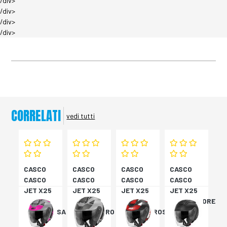
/div>
/div>
/div>
/div>
CORRELATI
vedi tutti
CASCO
CASCO
CASCO
CASCO
CASCO
CASCO
CASCO
CASCO
JET X25
JET X25
JET X25
JET X25
TARGET
TARGET
TARGET
MONOCOLORE
TITAN/ROSA
TITAN/NERO
NER/BIA/ROSS
NERO XS
XS
S
M