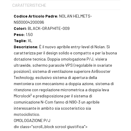
CARATTERISTICHE
Codice Articolo Padre:
NOLAN HELMETS-
N930004200096
Colori:
BLACK-GRAPHITE-009
Peso:
1.50
Taglie:
XL
Descrizione:
È il nuovo apribile entry-level di Nolan. Si
caratterizza per il design solido e compatto e per la buona
dotazione tecnica. Doppia omologazione P/J, visiera
ultrawide, schermo parasole VPS (regolabile in svariate
posizioni), sistema di ventilazione superiore AirBooster
Technology, esclusivo sistema di apertura della
mentoniera con meccanismo a doppia azione, sistema di
ritenzione con regolazione micrometrica a doppia leva
2
Microlock
e predisposizione per il sistema di
comunicazione N-Com fanno di N90-3 un apribile
interessante in ambito sia scooteristico sia
motociclistico.
OMOLOGAZIONE P/J
div class="scroll_block scrool giustifica">