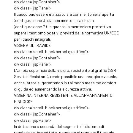
div class="jspContainer">
div class="jspPane">
Il casco può essere utilizzato sia con mentoniera aperta
(configurazione J) sia con mentoniera chiusa
(configurazione P), in quanto la mentoniera protettiva
supera i test omologativi previsti dalla normativa UN/ECE
per i caschi integrali.
VISIERA ULTRAWIDE
div class="scroll_block scrool giustifica">
div class="jspContainer">
div class="jspPane">
L’ampia superficie della visiera, resistente al graffio (S/R –
Scratch Resistant), rende possibile una maggiore visuale,
anche laterale, garantendo in tal modo massimo comfort
di guida ed aumentando la sicurezza attiva.
VISIERINA INTERNA RESISTENTE ALL’APPANNAMENTO
PINLOCK®
div class="scroll_block scrool giustifica">
div class="jspContainer">
div class="jspPane">
In dotazione a seconda del segmento. Il sistema di
regolazione, brevettato, permette di regolare il tiraggio