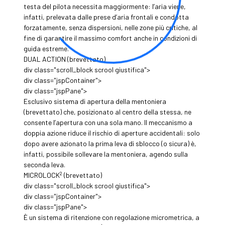
testa del pilota necessita maggiormente: l’aria viene,
infatti, prelevata dalle prese d’aria frontali e condotta
forzatamente, senza dispersioni, nelle zone più critiche, al
fine di garantire il massimo comfort anche in condizioni di
guida estreme.
DUAL ACTION (brevettato)
div class="scroll_block scrool giustifica">
div class="jspContainer">
div class="jspPane">
Esclusivo sistema di apertura della mentoniera
(brevettato) che, posizionato al centro della stessa, ne
consente l’apertura con una sola mano. Il meccanismo a
doppia azione riduce il rischio di aperture accidentali: solo
dopo avere azionato la prima leva di sblocco (o sicura) è,
infatti, possibile sollevare la mentoniera, agendo sulla
seconda leva.
2
MICROLOCK
(brevettato)
div class="scroll_block scrool giustifica">
div class="jspContainer">
div class="jspPane">
È un sistema di ritenzione con regolazione micrometrica, a