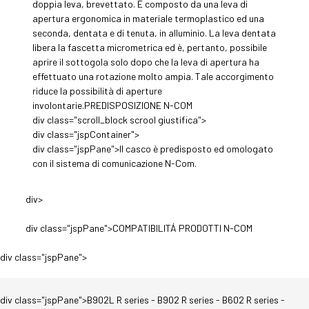
doppia leva, brevettato. È composto da una leva di
apertura ergonomica in materiale termoplastico ed una
seconda, dentata e di tenuta, in alluminio. La leva dentata
libera la fascetta micrometrica ed è, pertanto, possibile
aprire il sottogola solo dopo che la leva di apertura ha
effettuato una rotazione molto ampia. Tale accorgimento
riduce la possibilità di aperture
involontarie.PREDISPOSIZIONE N-COM
div class="scroll_block scrool giustifica">
div class="jspContainer">
div class="jspPane">Il casco è predisposto ed omologato
con il sistema di comunicazione N-Com.
div>
div class="jspPane">COMPATIBILITÁ PRODOTTI N-COM
div class="jspPane">
div class="jspPane">B902L R series - B902 R series - B602 R series -