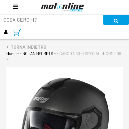
TORNA INDIETRO
Home
- - NOLAN HELMETS - -
CASCO N90-3 SPECIAL N-COM 009
XL