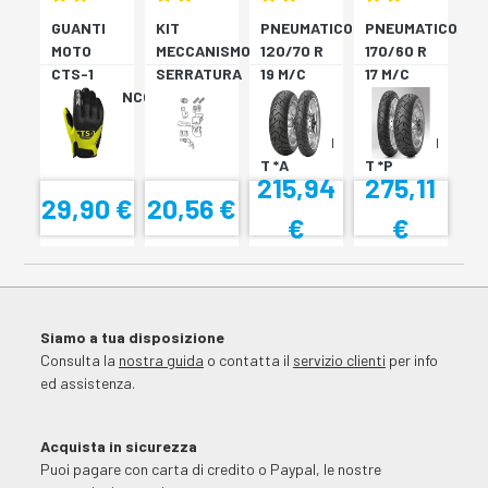
GUANTI
KIT
PNEUMATICO
PNEUMATICO
MOTO
MECCANISMO
120/70 R
170/60 R
CTS-1
SERRATURA
19 M/C
17 M/C
NERO/BIANCO
SH33
60V TL
72V
SH34
???
TL????
SCORPION
SCORPION
T *A
T *P
215,94
275,11
29,90 €
20,56 €
€
€
Siamo a tua disposizione
Consulta la
nostra guida
o contatta il
servizio clienti
per info
ed assistenza.
Acquista in sicurezza
Puoi pagare con carta di credito o Paypal, le nostre