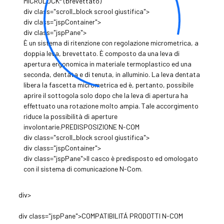
MICROLOCK
(brevettato)
div class="scroll_block scrool giustifica">
div class="jspContainer">
div class="jspPane">
È un sistema di ritenzione con regolazione micrometrica, a
doppia leva, brevettato. È composto da una leva di
apertura ergonomica in materiale termoplastico ed una
seconda, dentata e di tenuta, in alluminio. La leva dentata
libera la fascetta micrometrica ed è, pertanto, possibile
aprire il sottogola solo dopo che la leva di apertura ha
effettuato una rotazione molto ampia. Tale accorgimento
riduce la possibilità di aperture
involontarie.PREDISPOSIZIONE N-COM
div class="scroll_block scrool giustifica">
div class="jspContainer">
div class="jspPane">Il casco è predisposto ed omologato
con il sistema di comunicazione N-Com.
div>
div class="jspPane">COMPATIBILITÁ PRODOTTI N-COM