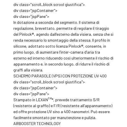
div class="scroll_block scrool giustifica">
div class="jspContainer">
div class="jspPane">
In dotazione a seconda del segmento. Il sistema di
regolazione, brevettato, permette di regolare il tiraggio
del Pinlock®, agendo dall’esterno della visiera, senza che si
renda necessario lo smontaggio della stessa. Il profilo in
silicone, adottato sotto licenza Pinlock®, consente, in
primo luogo, di aumentare l’inter-camera d’aria tra
esterno ed interno riducendo così ulteriormente il rischio di
appannamento e, in secondo luogo, di ridurre il rischio di
graffi alla visiera.
SCHERMO PARASOLE (VPS) CON PROTEZIONE UV 400
div class="scroll_block scrool giustifica">
div class="jspContainer">
div class="jspPane">
TM
Stampato in LEXAN
*, prevede trattamento S/R
(resistente al graffio) e F/R (resistente all’appannamento)
ed offre protezione UV sino a 400 nanometri. Può essere
facilmente smontato per manutenzione e pulizia.
AIRBOOSTER TECHNOLOGY