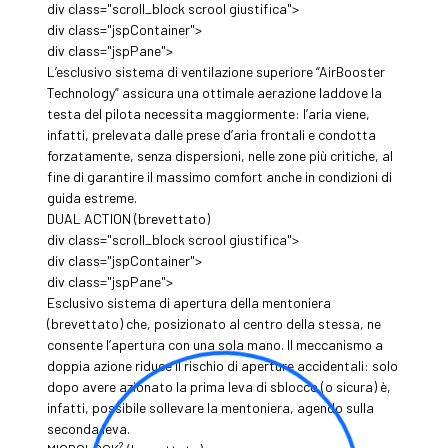
div class="scroll_block scrool giustifica">
div class="jspContainer">
div class="jspPane">
L’esclusivo sistema di ventilazione superiore “AirBooster
Technology” assicura una ottimale aerazione laddove la
testa del pilota necessita maggiormente: l’aria viene,
infatti, prelevata dalle prese d’aria frontali e condotta
forzatamente, senza dispersioni, nelle zone più critiche, al
fine di garantire il massimo comfort anche in condizioni di
guida estreme.
DUAL ACTION (brevettato)
div class="scroll_block scrool giustifica">
div class="jspContainer">
div class="jspPane">
Esclusivo sistema di apertura della mentoniera
(brevettato) che, posizionato al centro della stessa, ne
consente l’apertura con una sola mano. Il meccanismo a
doppia azione riduce il rischio di aperture accidentali: solo
dopo avere azionato la prima leva di sblocco (o sicura) è,
infatti, possibile sollevare la mentoniera, agendo sulla
seconda leva.
2