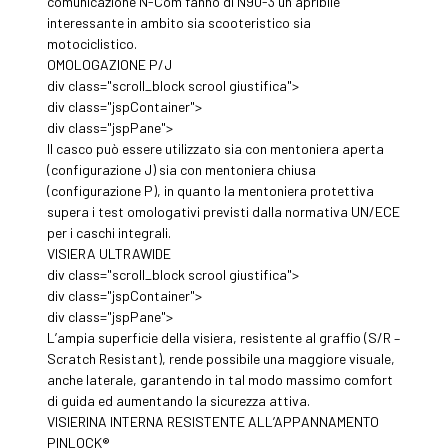
comunicazione N-Com fanno di N90-3 un apribile
interessante in ambito sia scooteristico sia
motociclistico.
OMOLOGAZIONE P/J
div class="scroll_block scrool giustifica">
div class="jspContainer">
div class="jspPane">
Il casco può essere utilizzato sia con mentoniera aperta
(configurazione J) sia con mentoniera chiusa
(configurazione P), in quanto la mentoniera protettiva
supera i test omologativi previsti dalla normativa UN/ECE
per i caschi integrali.
VISIERA ULTRAWIDE
div class="scroll_block scrool giustifica">
div class="jspContainer">
div class="jspPane">
L’ampia superficie della visiera, resistente al graffio (S/R –
Scratch Resistant), rende possibile una maggiore visuale,
anche laterale, garantendo in tal modo massimo comfort
di guida ed aumentando la sicurezza attiva.
VISIERINA INTERNA RESISTENTE ALL’APPANNAMENTO
PINLOCK®