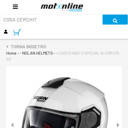
TORNA INDIETRO
Home
- - NOLAN HELMETS - -
CASCO N90-3 SPECIAL N-COM 015
XS