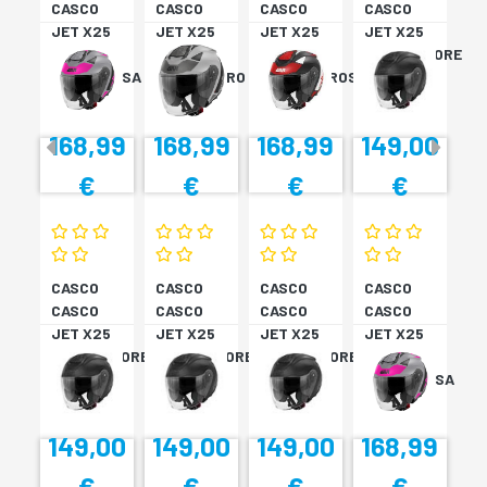
CASCO
CASCO
CASCO
CASCO
JET X25
JET X25
JET X25
JET X25
TARGET
TARGET
TARGET
MONOCOLORE
TITAN/ROSA
TITAN/NERO
NER/BIA/ROSS
NERO XS
XS
S
M
168,99
168,99
168,99
149,00
€
€
€
€
CASCO
CASCO
CASCO
CASCO
CASCO
CASCO
CASCO
CASCO
JET X25
JET X25
JET X25
JET X25
MONOCOLORE
MONOCOLORE
MONOCOLORE
TARGET
NERO XS
NERO XS
NERO XS
TITAN/ROSA
XS
149,00
149,00
149,00
168,99
€
€
€
€