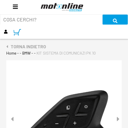
TORNA INDIETRO
Home
- - BMW - -
KIT SISTEMA DI COMUNICAZI PK 10