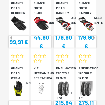
GUANTI
GUANTI
GUANTI
GUANTI
MOTO
MOTO
MOTO
MOTO
CLUBBER
FLASH-
CARBO 7
CARBO 7
GLOVE
KP
ROSSO/GIALLO
ROSSO/GIALLO
NERO
NERO/ROSSO
FLUORESCENTE
FLUORESCENTE
44,90
179,90
179,90
99,91 €
€
€
€
GUANTI
KIT
PNEUMATICO
PNEUMATICO
MOTO
MECCANISMO
120/70 R
170/60 R
CTS-1
SERRATURA
19 M/C
17 M/C
NERO/BIANCO
SH33
60V TL
72V
SH34
???
TL????
SCORPION
SCORPION
T *A
T *P
215,94
275,11