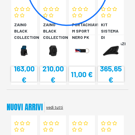
ZAINO
ZAINO
PORTACHIAVI
KIT
BLACK
BLACK
M SPORT
SISTEMA
COLLECTION
COLLECTION
NERO PK
DI
PK 10
PK 10
10
COMUNICAZI
PK 10
163,00
210,00
365,65
11,00 €
€
€
€
NUOVI ARRIVI
vedi tutti