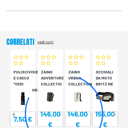
CORRELATI
vedi tutti
PULISCIVISIERA
ZAINO
ZAINO
OCCHIALI
E CASCO
ADVENTURE
URBAN
DA MOTO
*VEDI
COLLECTIO
COLLECTION
BRITZ NE
83105A6D0B2
PK 24
PK 20
PK 10
146,00
146,00
155,00
7,50 €
€
€
€