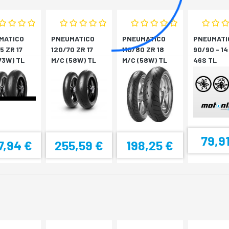
MATICO
PNEUMATICO
PNEUMATICO
PNEUMATI
5 ZR 17
120/70 ZR 17
110/80 ZR 18
90/90 - 14
73W) TL
M/C (58W) TL
M/C (58W) TL
46S TL
O ROSS *P
DIABLO ROSS *A
(M) ROADTEC *A
SPORTEC 
*A/P
79,9
7,94 €
255,59 €
198,25 €