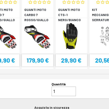
TI MOTO
GUANTI MOTO
GUANTI MOTO
KIT
O 7
CARBO 7
CTS-1
MECCANIS
O/GIALLO
ROSSO/GIALLO
NERO/BIANCO
SERRATUR
RESCENTE
FLUORESCENTE
SH33 SH3
9,90 €
179,90 €
29,90 €
20,5
Quantità
Acquista in sicurezza