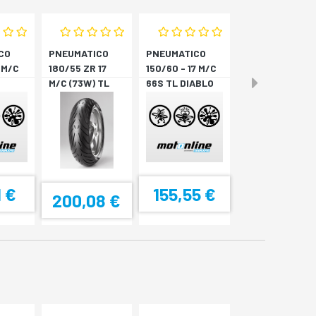
CO
PNEUMATICO
PNEUMATICO
 M/C
180/55 ZR 17
150/60 - 17 M/C
M/C (73W) TL
66S TL DIABLO
STREE
ANGEL ST *P
ROSSO S *P
1 €
155,55 €
200,08 €