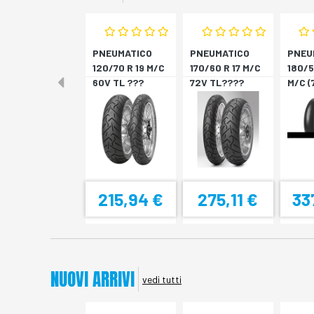
PNEUMATICO
PNEUMATICO
PNEU
120/70 R 19 M/C
170/60 R 17 M/C
180/5
60V TL ???
72V TL????
M/C (
SCORPION T *A
SCORPION T *P
DIABL
215,94 €
275,11 €
33
NUOVI ARRIVI
vedi tutti