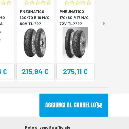
PNEUMATICO
PNEUMATICO
MO
120/70 R 19 M/C
170/60 R 17 M/C
A
60V TL ???
72V TL????
4
SCORPION T *A
SCORPION T *P
6 €
215,94 €
275,11 €
AGGIUNGI AL CARRELLO
Rete di vendita ufficiale