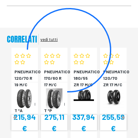
CORRELATI
vedi tutti
PNEUMATICO
PNEUMATICO
PNEUMATICO
PNEUMATICO
120/70 R
170/60 R
180/55
120/70
19 M/C
17 M/C
ZR 17 M/C
ZR 17 M/C
60V TL
72V
(73W) TL
(58W) TL
???
TL????
DIABLO
DIABLO
SCORPION
SCORPION
ROSS *P
ROSS *A
T *A
T *P
215,94
275,11
337,94
255,59
€
€
€
€