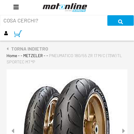
TORNA INDIETRO
Home
- - METZELER - -
PNEUMATICO 180/55 ZR 17 M/C (73W) TL
SPORTEC M7 *P