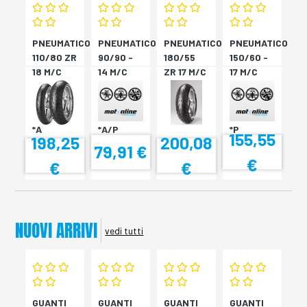
PNEUMATICO
PNEUMATICO
PNEUMATICO
PNEUMATICO
110/80 ZR
90/90 -
180/55
150/60 -
18 M/C
14 M/C
ZR 17 M/C
17 M/C
(58W) TL
46S TL
(73W) TL
66S TL
(M)
SPORTEC
ANGEL ST
DIABLO
ROADTEC
STREE
*P
ROSSO S
*A
*A/P
*P
155,55
198,25
200,08
79,91 €
€
€
€
NUOVI ARRIVI
vedi tutti
GUANTI
GUANTI
GUANTI
GUANTI