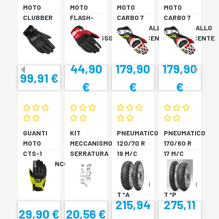
MOTO
MOTO
MOTO
MOTO
CLUBBER
FLASH-
CARBO 7
CARBO 7
GLOVE
KP
ROSSO/GIALLO
ROSSO/GIALLO
NERO
NERO/ROSSO
FLUORESCENTE
FLUORESCENTE
44,90
179,90
179,90
99,91 €
€
€
€
GUANTI
KIT
PNEUMATICO
PNEUMATICO
MOTO
MECCANISMO
120/70 R
170/60 R
CTS-1
SERRATURA
19 M/C
17 M/C
NERO/BIANCO
SH33
60V TL
72V
SH34
???
TL????
SCORPION
SCORPION
T *A
T *P
215,94
275,11
29,90 €
20,56 €