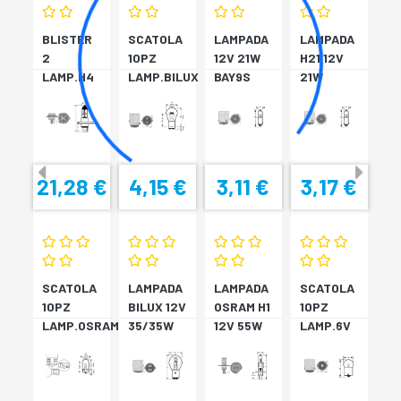
BLISTER
SCATOLA
LAMPADA
LAMPADA
2
10PZ
12V 21W
H21 12V
LAMP.H4
LAMP.BILUX
BAY9S
21W
12V
12V
AMBRA
BAY9S
60/55W
21/5W
PE RNI
BLU P43T
BAY15D
DISAS
21,28 €
4,15 €
3,11 €
3,17 €
SCATOLA
LAMPADA
LAMPADA
SCATOLA
10PZ
BILUX 12V
OSRAM H1
10PZ
LAMP.OSRAM
35/35W
12V 55W
LAMP.6V
TV. 12V
BA20D
P14,5
5W BA15S
2W W2,1X
COOL
BLUE