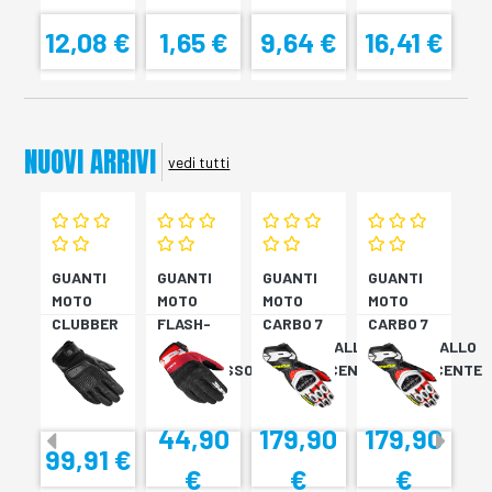
12,08 €
1,65 €
9,64 €
16,41 €
NUOVI ARRIVI
vedi tutti
GUANTI
GUANTI
GUANTI
GUANTI
MOTO
MOTO
MOTO
MOTO
CLUBBER
FLASH-
CARBO 7
CARBO 7
GLOVE
KP
ROSSO/GIALLO
ROSSO/GIALLO
NERO
NERO/ROSSO
FLUORESCENTE
FLUORESCENTE
44,90
179,90
179,90
99,91 €
€
€
€