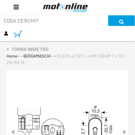
TORNA INDIETRO
Home
- - BERGAMASCHI - -
SCATOLA 10PZ LAMP.OSRAM TV. 12V
2W W2,1X