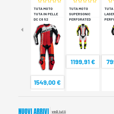
TUTA MOTO
TUTA MOTO
TUTA
TUTA IN PELLE
SUPERSONIC
LASE
DC C6 52
PERFORATED
PERF
PRO
NERO
NERO/GIALLO
FLUO
FL
1199,91 €
79
1549,00 €
NUOVI ARRIVI
vedi tutti