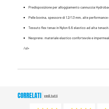
Predisposizione per alloggiamento cannuccia Hydrob
Pelle bovina, spessore di 1.2/1.3 mm, alte performance 
Tessuto flex tenax in Nylon 6.6 elastico ad alta tenaci
Neoprene: materiale elastico confortevole e impermeab
/ul>
CORRELATI
vedi tutti