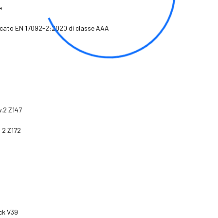
e
ficato EN 17092-2:2020 di classe AAA
v.2 Z147
. 2 Z172
ck V39