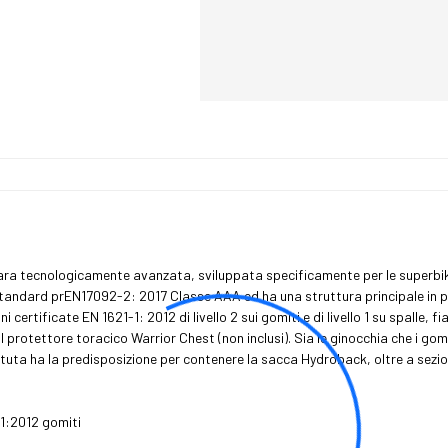
ara tecnologicamente avanzata, sviluppata specificamente per le superbik
tandard prEN17092-2: 2017 Classe AAA ed ha una struttura principale in pel
 certificate EN 1621-1: 2012 di livello 2 sui gomiti e di livello 1 su spalle, 
 il protettore toracico Warrior Chest (non inclusi). Sia le ginocchia che i gom
a tuta ha la predisposizione per contenere la sacca Hydroback, oltre a sezioni
-1:2012 gomiti