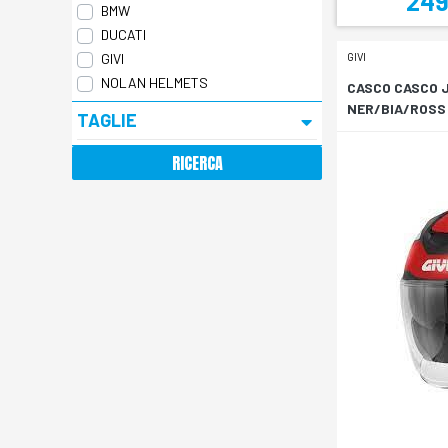
249
BMW
DUCATI
GIVI
GIVI
NOLAN HELMETS
CASCO CASCO 
NER/BIA/ROSS
TAGLIE
RICERCA