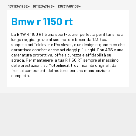
13711341952●
16112347148●
13531465106●
Bmw r 1150 rt
La BMW R 1150 RT è una sport-tourer perfetta per il turismo a
lungo raggio, grazie al suo motore boxer da 1.130 cc,
sospensioni Telelever e Paralever, e un design ergonomico che
garantisce comfort anche nei viaggi più lunghi. Con ABS e una
carenatura protettiva, offre sicurezza e affidabilità su
strada. Per mantenere la tua R 1150 RT sempre al massimo
delle prestazioni, su Motonline.it trovi ricambi originali, dai
freni ai componenti del motore, per una manutenzione
completa.