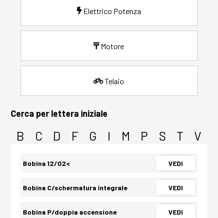
Elettrico Potenza
Motore
Telaio
Cerca per lettera iniziale
B
C
D
F
G
I
M
P
S
T
V
Bobina 12/02<
VEDI
Bobina C/schermatura integrale
VEDI
Bobina P/doppia accensione
VEDI