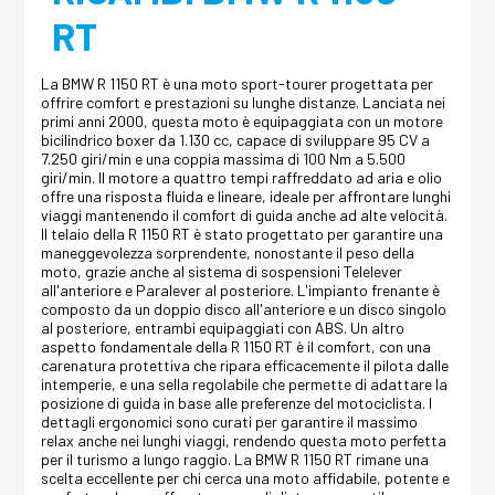
RT
La BMW R 1150 RT è una moto sport-tourer progettata per
offrire comfort e prestazioni su lunghe distanze. Lanciata nei
primi anni 2000, questa moto è equipaggiata con un motore
bicilindrico boxer da 1.130 cc, capace di sviluppare 95 CV a
7.250 giri/min e una coppia massima di 100 Nm a 5.500
giri/min. Il motore a quattro tempi raffreddato ad aria e olio
offre una risposta fluida e lineare, ideale per affrontare lunghi
viaggi mantenendo il comfort di guida anche ad alte velocità.
Il telaio della R 1150 RT è stato progettato per garantire una
maneggevolezza sorprendente, nonostante il peso della
moto, grazie anche al sistema di sospensioni Telelever
all'anteriore e Paralever al posteriore. L'impianto frenante è
composto da un doppio disco all'anteriore e un disco singolo
al posteriore, entrambi equipaggiati con ABS. Un altro
aspetto fondamentale della R 1150 RT è il comfort, con una
carenatura protettiva che ripara efficacemente il pilota dalle
intemperie, e una sella regolabile che permette di adattare la
posizione di guida in base alle preferenze del motociclista. I
dettagli ergonomici sono curati per garantire il massimo
relax anche nei lunghi viaggi, rendendo questa moto perfetta
per il turismo a lungo raggio. La BMW R 1150 RT rimane una
scelta eccellente per chi cerca una moto affidabile, potente e