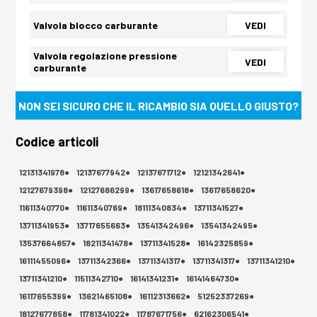
Valvola blocco carburante
VEDI
Valvola regolazione pressione
VEDI
carburante
NON SEI SICURO CHE IL RICAMBIO SIA QUELLO GIUSTO?
Codice articoli
12131341978●
12137677942●
12137671712●
12121342641●
12127679398●
12127686299●
13617658618●
13617658620●
11611340770●
11611340769●
18111340834●
13711341527●
13711341953●
13717655663●
13541342496●
13541342495●
13537664857●
18211341478●
13711341528●
16142325859●
16111455096●
13711342366●
13711341317●
13711341317●
13711341210●
13711341210●
11511342710●
16141341231●
16141464730●
16117655399●
13621465108●
16112313662●
51252337269●
18127677858●
11781341022●
11787671756●
62162306541●