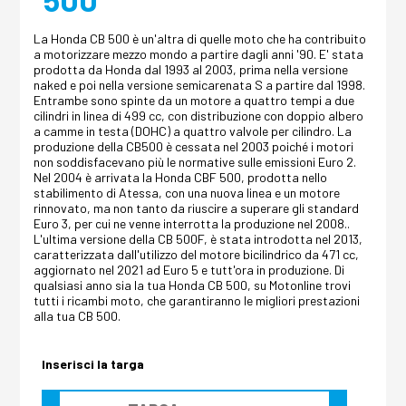
La Honda CB 500 è un'altra di quelle moto che ha contribuito
a motorizzare mezzo mondo a partire dagli anni '90. E' stata
prodotta da Honda dal 1993 al 2003, prima nella versione
naked e poi nella versione semicarenata S a partire dal 1998.
Entrambe sono spinte da un motore a quattro tempi a due
cilindri in linea di 499 cc, con distribuzione con doppio albero
a camme in testa (DOHC) a quattro valvole per cilindro. La
produzione della CB500 è cessata nel 2003 poiché i motori
non soddisfacevano più le normative sulle emissioni Euro 2.
Nel 2004 è arrivata la Honda CBF 500, prodotta nello
stabilimento di Atessa, con una nuova linea e un motore
rinnovato, ma non tanto da riuscire a superare gli standard
Euro 3, per cui ne venne interrotta la produzione nel 2008..
L'ultima versione della CB 500F, è stata introdotta nel 2013,
caratterizzata dall'utilizzo del motore bicilindrico da 471 cc,
aggiornato nel 2021 ad Euro 5 e tutt'ora in produzione. Di
qualsiasi anno sia la tua Honda CB 500, su Motonline trovi
tutti i ricambi moto, che garantiranno le migliori prestazioni
alla tua CB 500.
Inserisci la targa