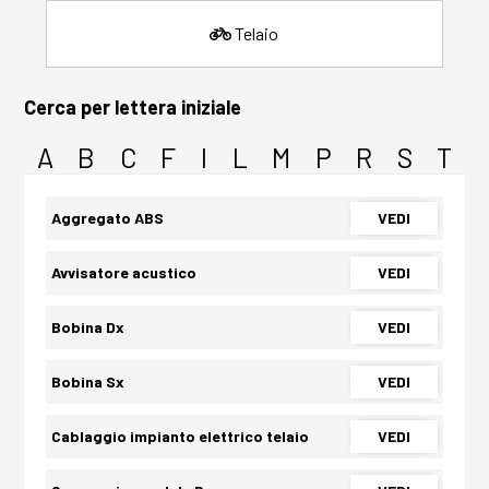
Telaio
Cerca per lettera iniziale
A
B
C
F
I
L
M
P
R
S
T
Aggregato ABS
VEDI
Avvisatore acustico
VEDI
Bobina Dx
VEDI
Bobina Sx
VEDI
Cablaggio impianto elettrico telaio
VEDI