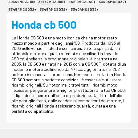
50345MGZJ10●
38774MGZJ00●
64210MGZJ40●
33404MGSD32●
33454MGSD32●
33454MGSD32●
33404MGSD32●
Honda cb 500
La Honda CB 500 è una moto iconica che ha motorizzato
mezzo mondo a partire dagli anni '90. Prodotta dal 1993 al
2003 nelle versioni naked e semicarenata S, è spinta da un
affidabile motore a quattro tempi a due cilindri in linea da
499 cc. Anche se la produzione originale si è interrotta nel
2003, la CB 500 è rinata nel 2013 con la CB 500F, dotata di un
moderno motore bicilindrico da 471 cc, aggiornato nel 2021
ad Euro 5 e ancora in produzione. Per mantenere la tua Honda
CB 500 sempre in perfette condizioni, è essenziale utilizzare
ricambi originali. Su Motonline.it trovi tutti i ricambi moto
necessari per garantire le migliori prestazioni alla tua CB 500,
indipendentemente dall'anno di produzione. Dai filtri dell'olio
alle pastiglie freno, dalle candele ai componenti del motore, i
ricambi originali Honda assicurano qualità, durata e una
perfetta compatibilità.