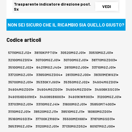
Trasparente indicatore direzione post.
VEDI
Sx
NON SEI SICURO CHE IL RICAMBIO SIA QUELLO GIUSTO?
Codice articoli
57110MGZJ12●
38110KPPT01●
30520MGZJ01●
30510MGZJ01●
32100MGZD51●
30700MGZJ01●
30700MGZJ01●
38770MGZD03●
35100MGZJ02●
64211MGZJ40●
28110MGZJ00●
33710MGZJ01●
33720MGZJ01●
33650MGZD04●
28130MGZJ00●
38301MEW921●
35700MGZJ01●
35330KYJ901●
35350MGZJ02●
34904MGZD01●
34904MGZD01●
34904MGZD01●
34904MGZD01●
34906KSSC01●
34901S6DG01HE●
34908SB6003●
34901KWR003●
31200MGZJ01●
33703MGZJ01●
33110MGZJ41●
31600MGZJ01●
35850MT4003●
31110MGZJ01●
38520MGZJ11●
38510MGZJ11●
16060MGZD01●
35160MGSD31●
37700KZR601●
35500MEH661●
37870MGSD31●
36531MGZJ01●
31120MGZJ01●
37130MGZD52●
80107MGZJ00●