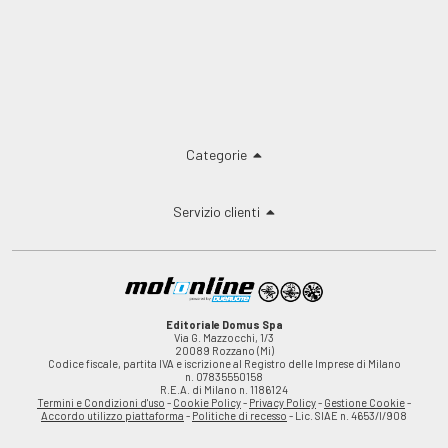
Categorie
Servizio clienti
Editoriale Domus Spa
Via G. Mazzocchi, 1/3
20089 Rozzano (Mi)
Codice fiscale, partita IVA e iscrizione al Registro delle Imprese di Milano
n. 07835550158
R.E.A. di Milano n. 1186124
Termini e Condizioni d'uso
-
Cookie Policy
-
Privacy Policy
-
Gestione Cookie
-
Accordo utilizzo piattaforma
-
Politiche di recesso
- Lic. SIAE n. 4653/I/908