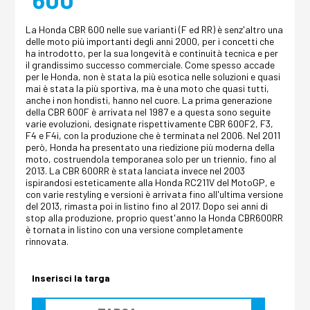
La Honda CBR 600 nelle sue varianti (F ed RR) è senz'altro una
delle moto più importanti degli anni 2000, per i concetti che
ha introdotto, per la sua longevità e continuità tecnica e per
il grandissimo successo commerciale. Come spesso accade
per le Honda, non è stata la più esotica nelle soluzioni e quasi
mai è stata la più sportiva, ma è una moto che quasi tutti,
anche i non hondisti, hanno nel cuore. La prima generazione
della CBR 600F è arrivata nel 1987 e a questa sono seguite
varie evoluzioni, designate rispettivamente CBR 600F2, F3,
F4 e F4i, con la produzione che è terminata nel 2006. Nel 2011
però, Honda ha presentato una riedizione più moderna della
moto, costruendola temporanea solo per un triennio, fino al
2013. La CBR 600RR è stata lanciata invece nel 2003
ispirandosi esteticamente alla Honda RC211V del MotoGP, e
con varie restyling e versioni è arrivata fino all'ultima versione
del 2013, rimasta poi in listino fino al 2017. Dopo sei anni di
stop alla produzione, proprio quest'anno la Honda CBR600RR
è tornata in listino con una versione completamente
rinnovata.
Inserisci la targa