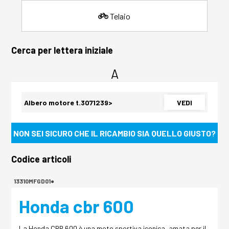
Telaio
Cerca per lettera iniziale
A
Albero motore t.3071239>
VEDI
NON SEI SICURO CHE IL RICAMBIO SIA QUELLO GIUSTO?
Codice articoli
13310MFGD01●
Honda cbr 600
La Honda CBR 600 è una moto sportiva iconica, amata per il