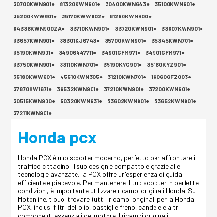
30700KWN901●
81320KWN901●
30400KWN643●
35100KWN901●
35200KWW601●
35170KWW602●
81290KWN900●
64336KWN900ZA●
33710KWN901●
33720KWN901●
33607KWN901●
33657KWN901●
38301KJ6743●
35700KWN901●
35345KWN701●
35190KWN901●
34906447711●
34901GFM971●
34901GFM971●
33750KWN901●
33110KWN701●
35190KVG901●
35160KYZ901●
35180KWW601●
45510KWN305●
31210KWN701●
16060GFZ003●
37870HW1671●
36532KWN901●
37210KWN901●
37200KWN901●
30515KWN900●
50320KWN931●
33602KWN901●
33652KWN901●
37211KWN901●
Honda pcx
Honda PCX è uno scooter moderno, perfetto per affrontare il
traffico cittadino. Il suo design è compatto e grazie alle
tecnologie avanzate, la PCX offre un'esperienza di guida
efficiente e piacevole. Per mantenere il tuo scooter in perfette
condizioni, è importante utilizzare ricambi originali Honda. Su
Motonline.it puoi trovare tutti i ricambi originali per la Honda
PCX, inclusi filtri dell'olio, pastiglie freno, candele e altri
componenti essenziali del motore. I ricambi originali