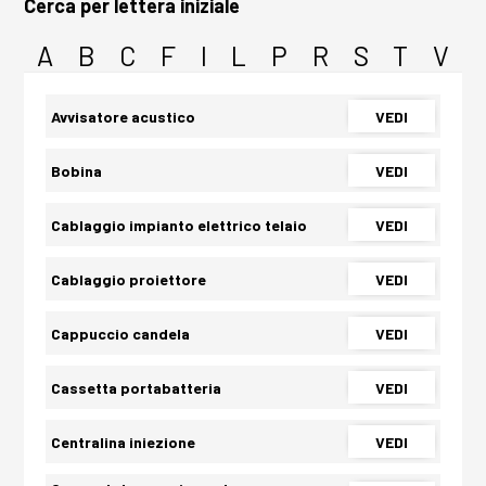
Cerca per lettera iniziale
A
B
C
F
I
L
P
R
S
T
V
Avvisatore acustico
VEDI
Bobina
VEDI
Cablaggio impianto elettrico telaio
VEDI
Cablaggio proiettore
VEDI
Cappuccio candela
VEDI
Cassetta portabatteria
VEDI
Centralina iniezione
VEDI