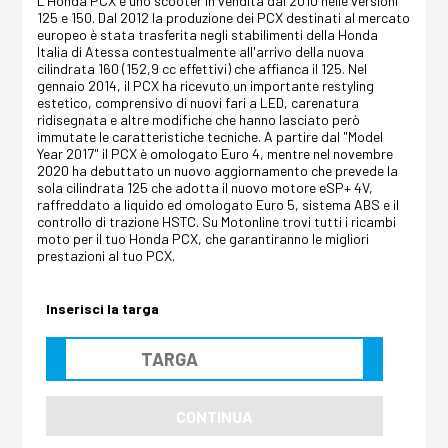
L'Honda PCX è uno scooter in vendita dal 2010 nelle versioni
125 e 150. Dal 2012 la produzione dei PCX destinati al mercato
europeo è stata trasferita negli stabilimenti della Honda
Italia di Atessa contestualmente all'arrivo della nuova
cilindrata 160 (152,9 cc effettivi) che affianca il 125. Nel
gennaio 2014, il PCX ha ricevuto un importante restyling
estetico, comprensivo di nuovi fari a LED, carenatura
ridisegnata e altre modifiche che hanno lasciato però
immutate le caratteristiche tecniche. A partire dal "Model
Year 2017" il PCX è omologato Euro 4, mentre nel novembre
2020 ha debuttato un nuovo aggiornamento che prevede la
sola cilindrata 125 che adotta il nuovo motore eSP+ 4V,
raffreddato a liquido ed omologato Euro 5, sistema ABS e il
controllo di trazione HSTC. Su Motonline trovi tutti i ricambi
moto per il tuo Honda PCX, che garantiranno le migliori
prestazioni al tuo PCX.
Inserisci la targa
CONTINUA