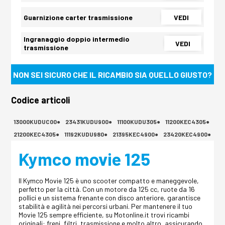
Guarnizione carter trasmissione
VEDI
Ingranaggio doppio intermedio
VEDI
trasmissione
NON SEI SICURO CHE IL RICAMBIO SIA QUELLO GIUSTO?
Codice articoli
13000KUDUC00●
23431KUDU900●
11100KUDU305●
11200KEC4305●
21200KEC4305●
11192KUDU980●
21395KEC4900●
23420KEC4900●
Kymco movie 125
Il Kymco Movie 125 è uno scooter compatto e maneggevole,
perfetto per la città. Con un motore da 125 cc, ruote da 16
pollici e un sistema frenante con disco anteriore, garantisce
stabilità e agilità nei percorsi urbani. Per mantenere il tuo
Movie 125 sempre efficiente, su Motonline.it trovi ricambi
originali: freni, filtri, trasmissione e molto altro, assicurando