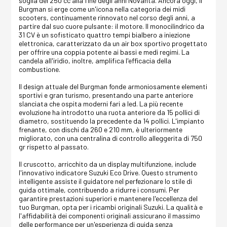
soglia dei 250 cc alla fine degli anni Novanta. Ancora oggi, il
Burgman si erge come un'icona nella categoria dei midi
scooters, continuamente rinnovato nel corso degli anni, a
partire dal suo cuore pulsante: il motore. Il monocilindrico da
31 CV è un sofisticato quattro tempi bialbero a iniezione
elettronica, caratterizzato da un air box sportivo progettato
per offrire una coppia potente ai bassi e medi regimi. La
candela all'iridio, inoltre, amplifica l'efficacia della
combustione.
Il design attuale del Burgman fonde armoniosamente elementi
sportivi e gran turismo, presentando una parte anteriore
slanciata che ospita moderni fari a led. La più recente
evoluzione ha introdotto una ruota anteriore da 15 pollici di
diametro, sostituendo la precedente da 14 pollici. L'impianto
frenante, con dischi da 260 e 210 mm, è ulteriormente
migliorato, con una centralina di controllo alleggerita di 750
gr rispetto al passato.
Il cruscotto, arricchito da un display multifunzione, include
l'innovativo indicatore Suzuki Eco Drive. Questo strumento
intelligente assiste il guidatore nel perfezionare lo stile di
guida ottimale, contribuendo a ridurre i consumi. Per
garantire prestazioni superiori e mantenere l'eccellenza del
tuo Burgman, opta per i ricambi originali Suzuki. La qualità e
l'affidabilità dei componenti originali assicurano il massimo
delle performance per un'esperienza di guida senza