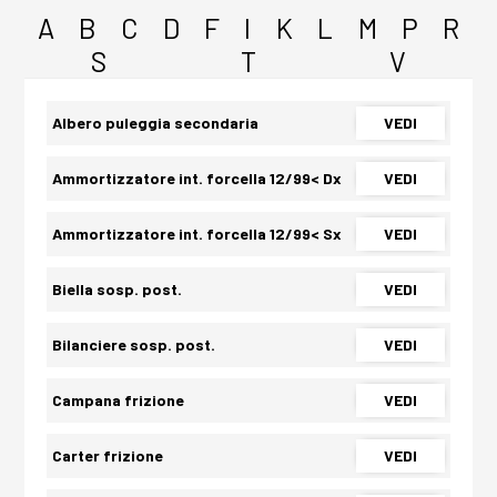
A
B
C
D
F
I
K
L
M
P
R
S
T
V
Albero puleggia secondaria
VEDI
Ammortizzatore int. forcella 12/99< Dx
VEDI
Ammortizzatore int. forcella 12/99< Sx
VEDI
Biella sosp. post.
VEDI
Bilanciere sosp. post.
VEDI
Campana frizione
VEDI
Carter frizione
VEDI