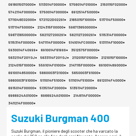
0918015070000●
5113014F00000●
5756014F01000●
2150115F02000●
5742114F00000●
5750014F00000●
6912514F50000●
5711046E02000●
5721122D02291●
2165015F10000●
5117114F50000●
5117114F50000●
2124315F00000●
5967136500000●
5967136500000●
5621127200291●
5621127200291●
5115314F00000●
5115314F00000●
5471114F00000●
5141014FC0000●
5131114F10000●
5930014F40999●
6910014F61999●
3512575F00000●
5632114F20Y0J●
5633114F20Y0J●
2112015F01000●
2121015F10000●
2124015F10000●
5591014F01000●
2147115F00000●
6910014890000●
6910014850000●
5660003FD1000●
5650003F91000●
5660003F91000●
5111014F51000●
5111014F51000●
6912014F40000●
6915014F00000●
5135114F20000●
5135114F20000●
6966924A01000●
6966924A01000●
2148114F00000●
3411214F00000●
Suzuki Burgman 400
Suzuki Burgman, il pioniere degli scooter che ha varcato la