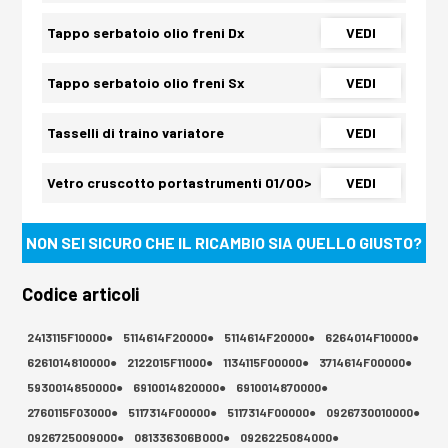
Tappo serbatoio olio freni Dx
VEDI
Tappo serbatoio olio freni Sx
VEDI
Tasselli di traino variatore
VEDI
Vetro cruscotto portastrumenti 01/00>
VEDI
NON SEI SICURO CHE IL RICAMBIO SIA QUELLO GIUSTO?
Codice articoli
2413115F10000●
5114614F20000●
5114614F20000●
6264014F10000●
6261014810000●
2122015F11000●
1134115F00000●
3714614F00000●
5930014850000●
6910014820000●
6910014870000●
2760115F03000●
5117314F00000●
5117314F00000●
0926730010000●
0926725009000●
081336306B000●
0926225084000●