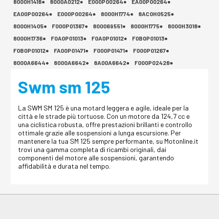
8000H1418●
8000A0212●
E000P00264●
EA00P00264●
EA00P00264●
E000P00264●
8000H1774●
8AC0H0525●
8000H1405●
F000P01367●
800069551●
8000H1775●
8000H3018●
8000H1736●
F0A0P01013●
F0A0P01012●
F0B0P01013●
F0B0P01012●
FA00P01471●
F000P01471●
F000P01267●
8000A6644●
8000A6642●
8A00A6642●
F000P02428●
Swm sm 125
La SWM SM 125 è una motard leggera e agile, ideale per la
città e le strade più tortuose. Con un motore da 124,7 cc e
una ciclistica robusta, offre prestazioni brillanti e controllo
ottimale grazie alle sospensioni a lunga escursione. Per
mantenere la tua SM 125 sempre performante, su Motonline.it
trovi una gamma completa di ricambi originali, dai
componenti del motore alle sospensioni, garantendo
affidabilità e durata nel tempo.