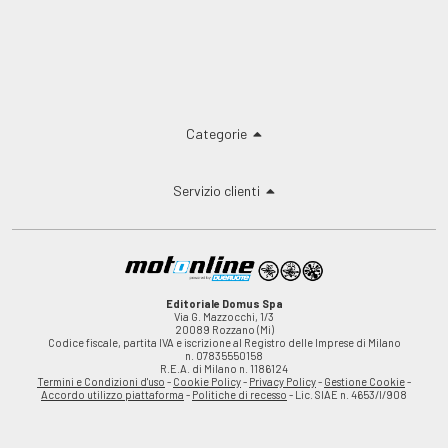
Categorie
Servizio clienti
Editoriale Domus Spa
Via G. Mazzocchi, 1/3
20089 Rozzano (Mi)
Codice fiscale, partita IVA e iscrizione al Registro delle Imprese di Milano
n. 07835550158
R.E.A. di Milano n. 1186124
Termini e Condizioni d'uso
-
Cookie Policy
-
Privacy Policy
-
Gestione Cookie
-
Accordo utilizzo piattaforma
-
Politiche di recesso
- Lic. SIAE n. 4653/I/908