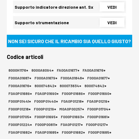
Supporto indicatore direzione ant. Sx
VEDI
Supporto strumentazione
VEDI
NON SEI SICURO CHE IL RICAMBIO SIA QUELLO GIUSTO?
Codice articoli
8000H1176●
8000A6094●
FA00A01677●
FA00A01676●
F000A01687●
F000A01679●
F000A01848●
F000A01677●
F000A01676●
800074842●
800073834●
800074842●
F0A0P01689●
F0A0P01690●
F000P01689●
F000P01690●
F000P01441●
F000P01440●
F0A0P01218●
F0A0P01219●
F000P01218●
F000P01219●
M0A0P00257●
F000P01704●
F000P01705●
F000P01695●
F000P01693●
F000P01681●
F000P01224●
F000P00811●
F0A0P01217●
F000P01217●
F0A0P01682●
F0A0P01685●
F000P01682●
F000P01685●