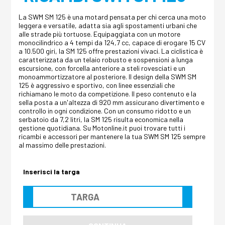
La SWM SM 125 è una motard pensata per chi cerca una moto
leggera e versatile, adatta sia agli spostamenti urbani che
alle strade più tortuose. Equipaggiata con un motore
monocilindrico a 4 tempi da 124,7 cc, capace di erogare 15 CV
a 10.500 giri, la SM 125 offre prestazioni vivaci. La ciclistica è
caratterizzata da un telaio robusto e sospensioni a lunga
escursione, con forcella anteriore a steli rovesciati e un
monoammortizzatore al posteriore. Il design della SWM SM
125 è aggressivo e sportivo, con linee essenziali che
richiamano le moto da competizione. Il peso contenuto e la
sella posta a un'altezza di 920 mm assicurano divertimento e
controllo in ogni condizione. Con un consumo ridotto e un
serbatoio da 7,2 litri, la SM 125 risulta economica nella
gestione quotidiana. Su Motonline.it puoi trovare tutti i
ricambi e accessori per mantenere la tua SWM SM 125 sempre
al massimo delle prestazioni.
Inserisci la targa