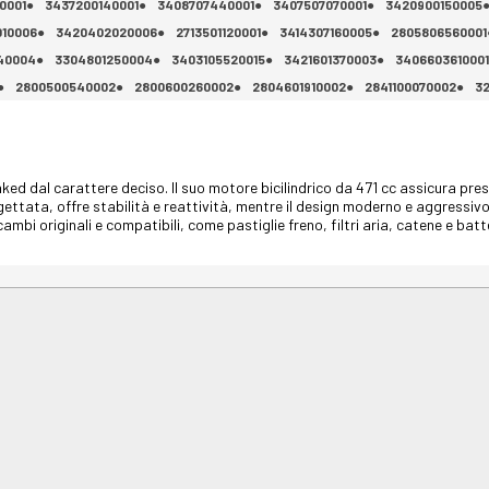
0001●
3437200140001●
3408707440001●
3407507070001●
3420900150005
10006●
3420402020006●
2713501120001●
3414307160005●
2805806560001
40004●
3304801250004●
3403105520015●
3421601370003●
340660361000
●
2800500540002●
2800600260002●
2804601910002●
2841100070002●
3
d dal carattere deciso. Il suo motore bicilindrico da 471 cc assicura presta
ogettata, offre stabilità e reattività, mentre il design moderno e aggressi
mbi originali e compatibili, come pastiglie freno, filtri aria, catene e batte