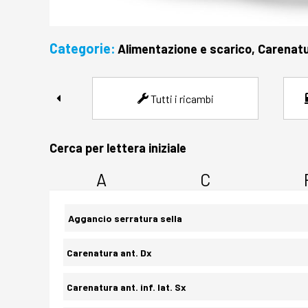
Categorie:
Alimentazione e scarico, Carenatur
Tutti i ricambi
Cerca per lettera iniziale
A
C
Aggancio serratura sella
Carenatura ant. Dx
Carenatura ant. inf. lat. Sx