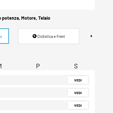
o potenza, Motore, Telaio
ia
Ciclistica e Freni
M
P
S
VEDI
VEDI
VEDI