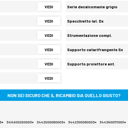
VEDI
Serie decalcomanie grigio
VEDI
Specchietto lat. Dx
VEDI
Strumentazione compl.
VEDI
Supporto catarifrangente Sx
VEDI
Supporto proiettore ant.
VEDI
NON SEI SICURO CHE IL RICAMBIO SIA QUELLO GIUSTO?
3●
3414900290003●
3442500080003●
3442300080003●
3443900170001●