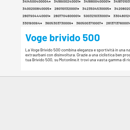
3414500400004●
3418900240001●
3418800400001●
341870103
3400200840005●
2801101320001●
3423504530005●
34208020
2807904440001●
2807704600001●
5003210330001●
33048012
330190094●
3605303730009●
3605003710007●
2813713760001
Voge brivido 500
La Voge Brivido 500 combina eleganza e sportività in una nake
extraurbani con disinvoltura. Grazie a una ciclistica ben pr
tua Brivido 500, su Motonline.it trovi una vasta gamma di rica