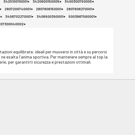
●
3425100110001●
3420600150005●
3400300790005●
●
2807200740001●
2807806150001●
2807606270001●
1●
3406702270001●
3406900390001●
5003667560001●
207300040002●
zioni equilibrate, ideali per muoversi in città e su percorsi
vo ne esalta l'anima sportiva. Per mantenere sempre al top la
rie, per garantirti sicurezza e prestazioni ottimali.