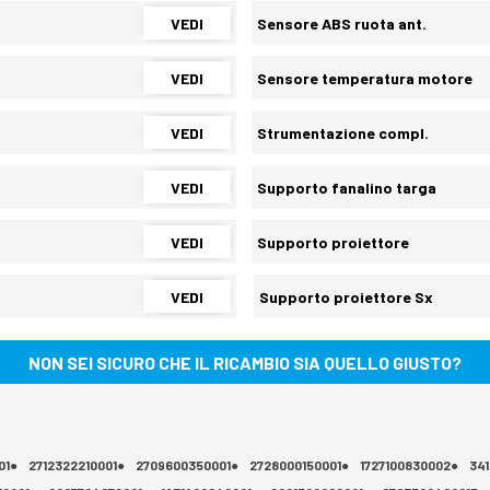
VEDI
Sensore ABS ruota ant.
VEDI
Sensore temperatura motore
VEDI
Strumentazione compl.
VEDI
Supporto fanalino targa
VEDI
Supporto proiettore
VEDI
Supporto proiettore Sx
NON SEI SICURO CHE IL RICAMBIO SIA QUELLO GIUSTO?
01●
2712322210001●
2709600350001●
2728000150001●
1727100830002●
34