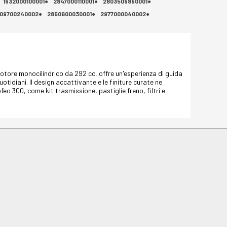
1932000100001●
2847000110001●
2803509890001●
09700240002●
2850600030001●
2977000040002●
motore monocilindrico da 292 cc, offre un'esperienza di guida
otidiani. Il design accattivante e le finiture curate ne
feo 300, come kit trasmissione, pastiglie freno, filtri e