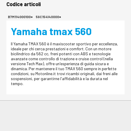
Codice articoli
B7M114000100●
59C154140000●
Yamaha tmax 560
Il Yamaha TMAX 560 è il maxiscooter sportivo per eccellenza,
ideale per chi cerca prestazioni e comfort. Con un motore
bicilindrico da 562 cc, freni potenti con ABS e tecnologie
avanzate come controllo di trazione e cruise control (nella
versione Tech Max), offre un'esperienza di guida sicura e
dinamica. Per mantenere il tuo TMAX 560 sempre in perfette
condizioni, su Motonline.it trovi ricambi originali, dai freni alle
sospensioni, per garantirne l'affidabilità e la durata nel
tempo.