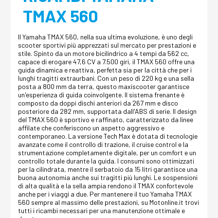
TMAX 560
Il Yamaha TMAX 560, nella sua ultima evoluzione, è uno degli
scooter sportivi più apprezzati sul mercato per prestazioni e
stile. Spinto da un motore bicilindrico a 4 tempi da 562 cc,
capace di erogare 47,6 CV a 7.500 giri, il TMAX 560 offre una
guida dinamica e reattiva, perfetta sia per la città che per i
lunghi tragitti extraurbani. Con un peso di 220 kg e una sella
posta a 800 mm da terra, questo maxiscooter garantisce
un'esperienza di guida coinvolgente. Il sistema frenante è
composto da doppi dischi anteriori da 267 mm e disco
posteriore da 282 mm, supportata dall'ABS di serie. Il design
del TMAX 560 è sportivo e raffinato, caratterizzato da linee
affilate che conferiscono un aspetto aggressivo e
contemporaneo. La versione Tech Max è dotata di tecnologie
avanzate come il controllo di trazione, il cruise control e la
strumentazione completamente digitale, per un comfort e un
controllo totale durante la guida. I consumi sono ottimizzati
per la cilindrata, mentre il serbatoio da 15 litri garantisce una
buona autonomia anche sui tragitti più lunghi. Le sospensioni
di alta qualità e la sella ampia rendono il TMAX confortevole
anche per i viaggi a due. Per mantenere il tuo Yamaha TMAX
560 sempre al massimo delle prestazioni, su Motonline.it trovi
tutti i ricambi necessari per una manutenzione ottimale e