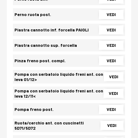
Perno ruota post.
VEDI
Piastra cannotto inf. forcella PAIOLI
VEDI
Piastra cannotto sup. forcella
VEDI
Pinza freno post. compl.
VEDI
Pompa con serbatoio liquido freni ant. con
VEDI
leva 01/12>
Pompa con serbatoio liquido freni ant. con
VEDI
leva 12/11<
Pompa freno post.
VEDI
Ruota/cerchio ant. con cuscinetti
VEDI
5D71/5D72