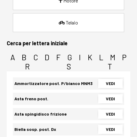
Motore
Telaio
Cerca per lettera iniziale
A
B
C
D
F
G
I
K
L
M
P
R
S
T
Ammortizzatore post. P/bianco MNM3
VEDI
Asta freno post.
VEDI
Asta spingidisco frizione
VEDI
Biella sosp. post. Dx
VEDI