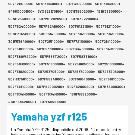
5D7F21101000●
5D7F31030000●
5D7F31020000●
5D7F31031000●
9466X0001100●
3YX829170100●
5D7H39802000●
1B1H39800100●
5JNH25301000●
5D7WH2020900●
5D7H39220000●
5D7F62400000●
5D7F62410000●
5D7F61221100●
5D7F61211000●
5DSF31450000●
5DSF31450000●
5D7F31451000●
5D7F31451000●
3C1F53640000●
5D7F21510000●
5D7F72110000●
5D7F21410000●
5D7F51810000●
5D7F53810000●
5D7F33400000●
5D7F34351000●
5D7F580W2200●
5D7F583T2000●
5D7F583T1000●
5D7F583V0000●
5D7F51600000●
5D7251605000●
5D7251600000●
5D7F51020000●
5D7253705000●
5D7253700000●
5D7253708000●
5D7H37561000●
5D7F58940000●
5D7F58040000●
5D7F58110000●
5D7F59110000●
5D7F62900200●
5D7F62800200●
5D7H35000300●
5D7F834N0000●
5D7F834N0000●
1S0F58520000●
4SBF58520000●
5D7F58951000●
Yamaha yzf r125
La Yamaha YZF-R125, disponibile dal 2008, è il modello entry
level del segmento sportivo Yamaha per i sedicenni. Ispirata