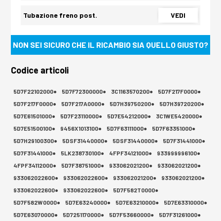
Tubazione freno post.
VEDI
NON SEI SICURO CHE IL RICAMBIO SIA QUELLO GIUSTO?
Codice articoli
5D7F22102000●
5D7F72300000●
3C1163570200●
5D7F217F0000●
5D7F217F0000●
5D7F217A0000●
5D7H39750200●
5D7H39720200●
5D7E61501000●
5D7F23110000●
5D7E54212000●
3C1WE5420000●
5D7E51500100●
9456X1013100●
5D7F63111000●
5D7F63351000●
5D7H29100300●
5DSF31440000●
5DSF31440000●
5D7F31441000●
5D7F31441000●
5LK238730100●
4FPF34121000●
933999996100●
4FPF34112000●
5D7F38751000●
933062021200●
933062021200●
933062022600●
933062022600●
933062021200●
933062021200●
933062022600●
933062022600●
5D7F582T0000●
5D7F582W0000●
5D7E63240000●
5D7E63210000●
5D7E63310000●
5D7E63070000●
5D7251170000●
5D7F53660000●
5D7F31261000●