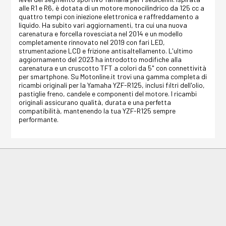
alle R1 e R6, è dotata di un motore monocilindrico da 125 cc a
quattro tempi con iniezione elettronica e raffreddamento a
liquido. Ha subito vari aggiornamenti, tra cui una nuova
carenatura e forcella rovesciata nel 2014 e un modello
completamente rinnovato nel 2019 con fari LED,
strumentazione LCD e frizione antisaltellamento. L'ultimo
aggiornamento del 2023 ha introdotto modifiche alla
carenatura e un cruscotto TFT a colori da 5" con connettività
per smartphone. Su Motonline.it trovi una gamma completa di
ricambi originali per la Yamaha YZF-R125, inclusi filtri dell'olio,
pastiglie freno, candele e componenti del motore. I ricambi
originali assicurano qualità, durata e una perfetta
compatibilità, mantenendo la tua YZF-R125 sempre
performante.