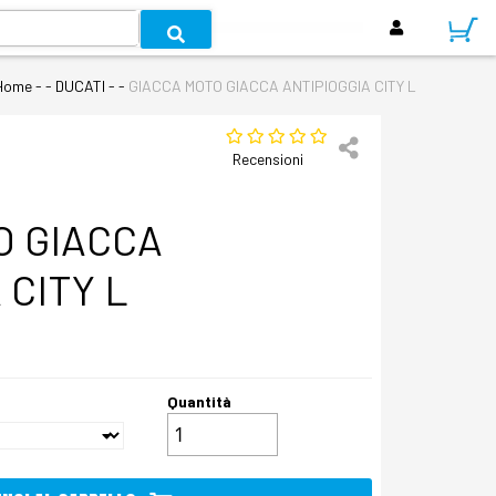
Home
- - DUCATI - -
GIACCA MOTO GIACCA ANTIPIOGGIA CITY L
Recensioni
O GIACCA
 CITY L
Quantità