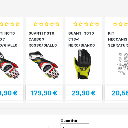
TI MOTO
GUANTI MOTO
GUANTI MOTO
KIT
O 7
CARBO 7
CTS-1
MECCANIS
O/GIALLO
ROSSO/GIALLO
NERO/BIANCO
SERRATUR
RESCENTE
FLUORESCENTE
SH33 SH3
9,90 €
179,90 €
29,90 €
20,5
Quantità