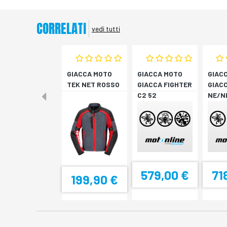
CORRELATI
vedi tutti
GIACCA MOTO
GIACCA MOTO
GIAC
TEK NET ROSSO
GIACCA FIGHTER
GIACC
C2 52
NE/N
579,00 €
71
199,90 €