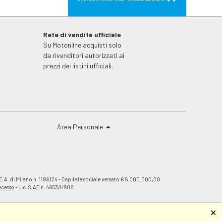
Rete di vendita ufficiale
Su Motonline acquisti solo
da rivenditori autorizzati ai
prezzi dei listini ufficiali.
Area Personale
E.A. di Milano n. 1186124 - Capitale sociale versato € 5.000.000,00
recesso
- Lic. SIAE n. 4653/I/908
🗙