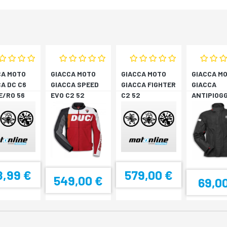
CA MOTO
GIACCA MOTO
GIACCA MOTO
GIACCA M
A DC C6
GIACCA SPEED
GIACCA FIGHTER
GIACCA
E/RO 56
EVO C2 52
C2 52
ANTIPIOGG
STRADA V
8,99 €
579,00 €
549,00 €
69,0