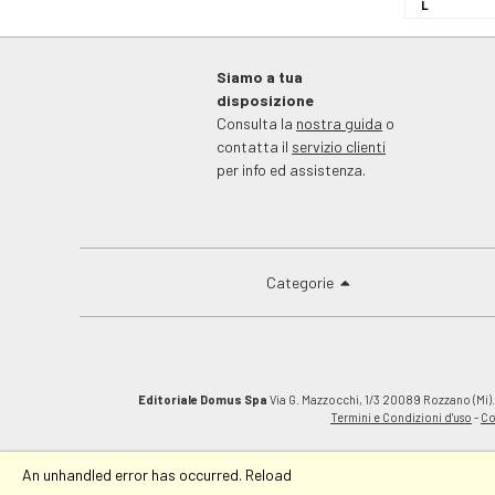
Siamo a tua
disposizione
Consulta la
nostra guida
o
contatta il
servizio clienti
per info ed assistenza.
Categorie
Editoriale Domus Spa
Via G. Mazzocchi, 1/3 20089 Rozzano (Mi).C
Termini e Condizioni d'uso
-
Co
An unhandled error has occurred.
Reload