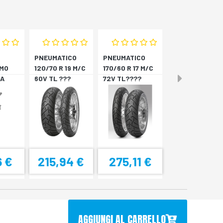
PNEUMATICO
PNEUMATICO
MO
120/70 R 19 M/C
170/60 R 17 M/C
A
60V TL ???
72V TL????
4
SCORPION T *A
SCORPION T *P
6 €
215,94 €
275,11 €
AGGIUNGI AL CARRELLO