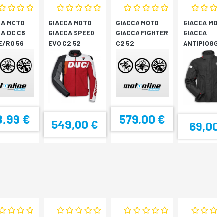
CA MOTO
GIACCA MOTO
GIACCA MOTO
GIACCA M
A DC C6
GIACCA SPEED
GIACCA FIGHTER
GIACCA
E/RO 56
EVO C2 52
C2 52
ANTIPIOGG
STRADA V
8,99 €
579,00 €
549,00 €
69,0