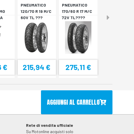
PNEUMATICO
PNEUMATICO
MO
120/70 R 19 M/C
170/60 R 17 M/C
A
60V TL ???
72V TL????
4
SCORPION T *A
SCORPION T *P
6 €
215,94 €
275,11 €
AGGIUNGI AL CARRELLO
Rete di vendita ufficiale
Su Motonline acquisti solo