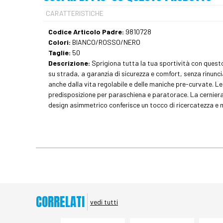
CARATTERISTICHE
Codice Articolo Padre:
9810728
Colori:
BIANCO/ROSSO/NERO
Taglie:
50
Descrizione:
Sprigiona tutta la tua sportività con questo
su strada, a garanzia di sicurezza e comfort, senza rinunci
anche dalla vita regolabile e delle maniche pre-curvate. Le d
predisposizione per paraschiena e paratorace. La cerniera lu
design asimmetrico conferisce un tocco di ricercatezza e m
CORRELATI
vedi tutti