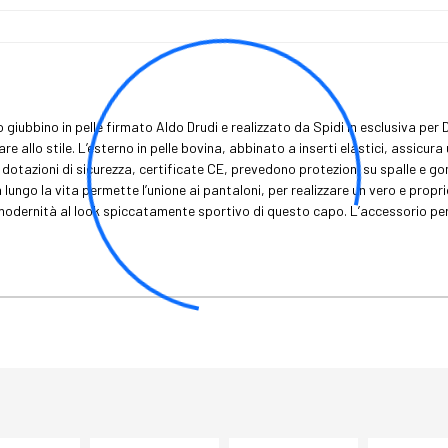
 giubbino in pelle firmato Aldo Drudi e realizzato da Spidi in esclusiva per 
are allo stile. L’esterno in pelle bovina, abbinato a inserti elastici, assic
otazioni di sicurezza, certificate CE, prevedono protezioni su spalle e gomiti
ngo la vita permette l’unione ai pantaloni, per realizzare un vero e proprio
odernità al look spiccatamente sportivo di questo capo. L’accessorio perfe