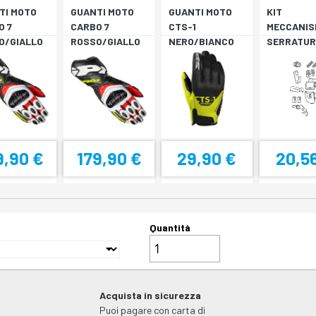
TI MOTO
GUANTI MOTO
GUANTI MOTO
KIT
O 7
CARBO 7
CTS-1
MECCANIS
O/GIALLO
ROSSO/GIALLO
NERO/BIANCO
SERRATUR
RESCENTE
FLUORESCENTE
SH33 SH3
9,90 €
179,90 €
29,90 €
20,5
Quantità
Acquista in sicurezza
Puoi pagare con carta di