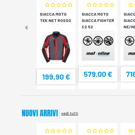
GIACCA MOTO
GIACCA MOTO
GIAC
TEK NET ROSSO
GIACCA FIGHTER
GIACC
C2 52
NE/N
579,00 €
71
199,90 €
NUOVI ARRIVI
vedi tutti