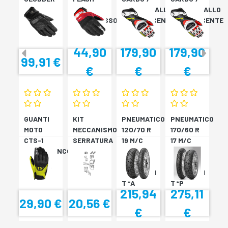
GLOVE
KP
ROSSO/GIALLO
ROSSO/GIALLO
NERO
NERO/ROSSO
FLUORESCENTE
FLUORESCENTE
44,90
179,90
179,90
99,91 €
€
€
€
GUANTI
KIT
PNEUMATICO
PNEUMATICO
MOTO
MECCANISMO
120/70 R
170/60 R
CTS-1
SERRATURA
19 M/C
17 M/C
NERO/BIANCO
SH33
60V TL
72V
SH34
???
TL????
SCORPION
SCORPION
T *A
T *P
215,94
275,11
29,90 €
20,56 €
€
€