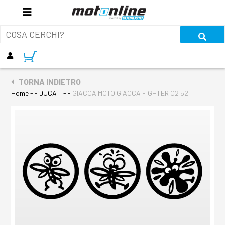
TORNA INDIETRO
Home
- - DUCATI - -
GIACCA MOTO GIACCA FIGHTER C2 52