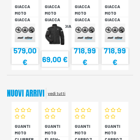
GIACCA
GIACCA
GIACCA
GIACCA
MOTO
MOTO
MOTO
MOTO
GIACCA
GIACCA
GIACCA
GIACCA
FIGHTER
ANTIPIOGGIA
DC C6
DC C6
C2 52
STRADA
RO/BI/NE
RO/BI/NE
V3 N
48
48
579,00
718,99
718,99
69,00 €
€
€
€
NUOVI ARRIVI
vedi tutti
GUANTI
GUANTI
GUANTI
GUANTI
MOTO
MOTO
MOTO
MOTO
CLUBBER
FLASH-
CARBO 7
CARBO 7