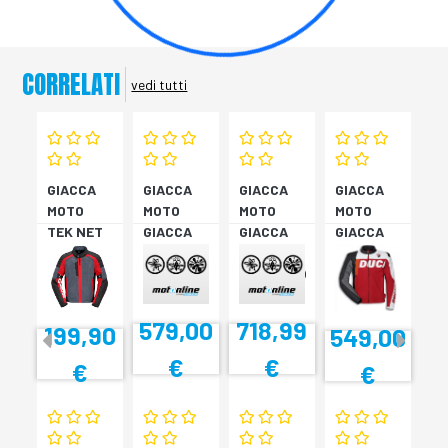
CORRELATI
vedi tutti
GIACCA
GIACCA
GIACCA
GIACCA
MOTO
MOTO
MOTO
MOTO
TEK NET
GIACCA
GIACCA
GIACCA
ROSSO
FIGHTER
DC C6
SPEED
C2 52
NE/NE/RO
EVO C2
56
52
579,00
718,99
199,90
549,00
€
€
€
€