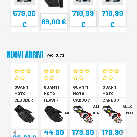
V3 N
48
48
579,00
718,99
718,99
69,00 €
€
€
€
NUOVI ARRIVI
vedi tutti
GUANTI
GUANTI
GUANTI
GUANTI
MOTO
MOTO
MOTO
MOTO
CLUBBER
FLASH-
CARBO 7
CARBO 7
GLOVE
KP
ROSSO/GIALLO
ROSSO/GIALLO
NERO
VERDONE/NERO
FLUORESCENTE
FLUORESCENTE
44,90
179,90
179,90