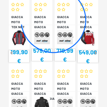
GIACCA
GIACCA
GIACCA
GIACCA
MOTO
MOTO
MOTO
MOTO
TEK NET
GIACCA
GIACCA
GIACCA
ROSSO
FIGHTER
DC C6
SPEED
C2 52
NE/NE/RO
EVO C2
56
52
579,00
718,99
199,90
549,00
€
€
€
€
GIACCA
GIACCA
GIACCA
GIACCA
MOTO
MOTO
MOTO
MOTO
GIACCA
GIACCA
GIACCA
GIACCA
FIGHTER
ANTIPIOGGIA
DC C6
DC C6
C2 52
STRADA
RO/BI/NE
RO/BI/NE