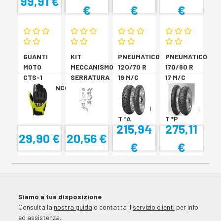
99,91 €
€
€
€
GUANTI
KIT
PNEUMATICO
PNEUMATICO
MOTO
MECCANISMO
120/70 R
170/60 R
CTS-1
SERRATURA
19 M/C
17 M/C
NERO/BIANCO
SH33
60V TL
72V
SH34
???
TL????
SCORPION
SCORPION
T *A
T *P
215,94
275,11
29,90 €
20,56 €
€
€
Siamo a tua disposizione
Consulta la
nostra guida
o contatta il
servizio clienti
per info
ed assistenza.