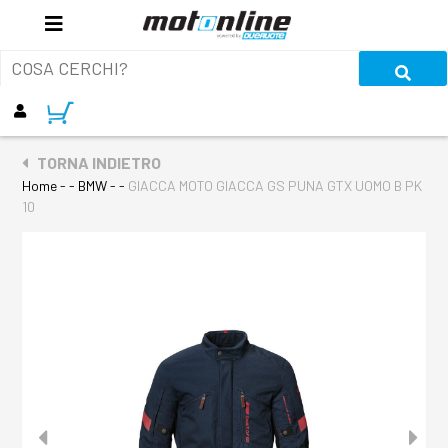
TORNA INDIETRO
Home
- - BMW - -
GIACCA MOTO GIACCA GS PUNA GTX UOMO B PK
10