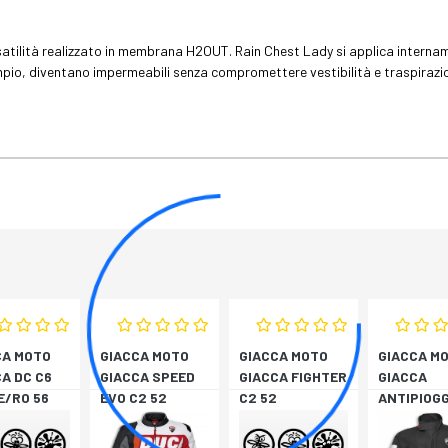
satilità realizzato in membrana H2OUT. Rain Chest Lady si applica interna
empio, diventano impermeabili senza compromettere vestibilità e traspiraz
CA MOTO
GIACCA MOTO
GIACCA MOTO
GIACCA M
A DC C6
GIACCA SPEED
GIACCA FIGHTER
GIACCA
E/RO 56
EVO C2 52
C2 52
ANTIPIOGG
STRADA V