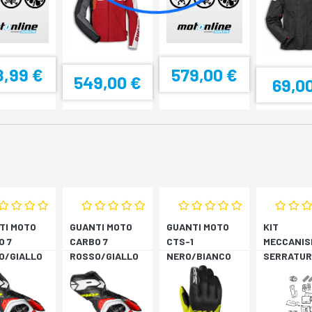
8,99 €
579,00 €
549,00 €
69,0
TI MOTO
GUANTI MOTO
GUANTI MOTO
KIT
O 7
CARBO 7
CTS-1
MECCANIS
O/GIALLO
ROSSO/GIALLO
NERO/BIANCO
SERRATUR
RESCENTE
FLUORESCENTE
SH33 SH3