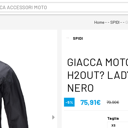
Home
- - SPIDI - -
G
SPIDI
GIACCA MOT
H2OUT? LAD
NERO
75,91€
-5%
79,90€
Taglia