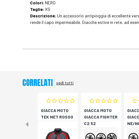
Colori:
NERO
Taglie:
XS
Descrizione:
Un accessorio antipioggia di eccellente ver
rende il capo impermeabile. Giacche estive in rete, ad es
CORRELATI
vedi tutti
GIACCA MOTO
GIACCA MOTO
GIAC
TEK NET ROSSO
GIACCA FIGHTER
GIACC
C2 52
NE/N