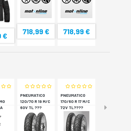
718,99 €
718,99 €
0 €
PNEUMATICO
PNEUMATICO
MO
120/70 R 19 M/C
170/60 R 17 M/C
A
60V TL ???
72V TL????
4
SCORPION T *A
SCORPION T *P