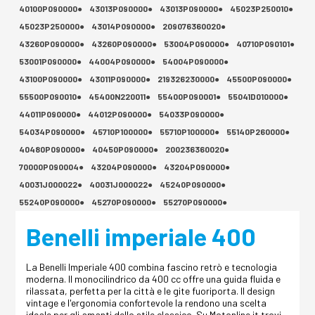
40100P090000●
43013P090000●
43013P090000●
45023P250010●
45023P250000●
43014P090000●
209076360020●
43260P090000●
43260P090000●
53004P090000●
40710P090101●
53001P090000●
44004P090000●
54004P090000●
43100P090000●
43011P090000●
219326230000●
45500P090000●
55500P090010●
45400N220011●
55400P090001●
55041D010000●
44011P090000●
44012P090000●
54033P090000●
54034P090000●
45710P100000●
55710P100000●
55140P260000●
40480P090000●
40450P090000●
200236360020●
70000P090004●
43204P090000●
43204P090000●
40031J000022●
40031J000022●
45240P090000●
55240P090000●
45270P090000●
55270P090000●
Benelli imperiale 400
La Benelli Imperiale 400 combina fascino retrò e tecnologia
moderna. Il monocilindrico da 400 cc offre una guida fluida e
rilassata, perfetta per la città e le gite fuoriporta. Il design
vintage e l'ergonomia confortevole la rendono una scelta
ideale per gli amanti dello stile classico. Su Motonline.it trovi