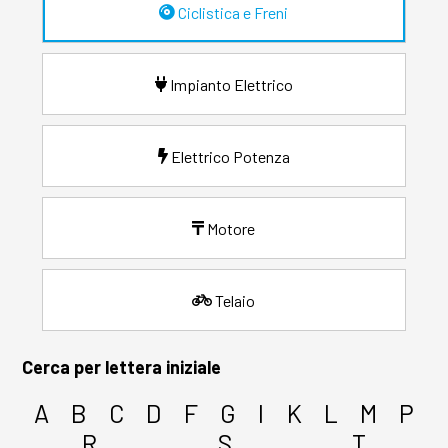
Ciclistica e Freni
Impianto Elettrico
Elettrico Potenza
Motore
Telaio
Cerca per lettera iniziale
A
B
C
D
F
G
I
K
L
M
P
R
S
T