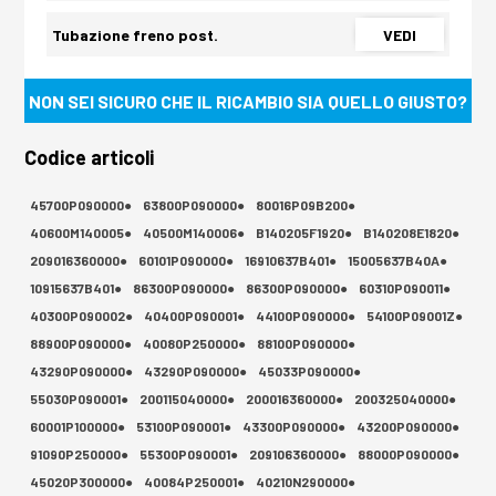
Tubazione freno post.
VEDI
NON SEI SICURO CHE IL RICAMBIO SIA QUELLO GIUSTO?
Codice articoli
45700P090000●
63800P090000●
80016P09B200●
40600M140005●
40500M140006●
B140205F1920●
B140208E1820●
209016360000●
60101P090000●
16910637B401●
15005637B40A●
10915637B401●
86300P090000●
86300P090000●
60310P090011●
40300P090002●
40400P090001●
44100P090000●
54100P09001Z●
88900P090000●
40080P250000●
88100P090000●
43290P090000●
43290P090000●
45033P090000●
55030P090001●
200115040000●
200016360000●
200325040000●
60001P100000●
53100P090001●
43300P090000●
43200P090000●
91090P250000●
55300P090001●
209106360000●
88000P090000●
45020P300000●
40084P250001●
40210N290000●