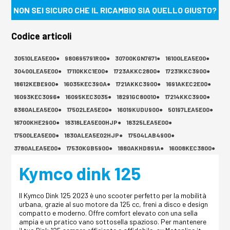
NON SEI SICURO CHE IL RICAMBIO SIA QUELLO GIUSTO?
Codice articoli
30510LEA5E00●
980695791R00●
30700KGN7671●
16100LEA5E00●
30400LEA5E00●
17110KKC1E00●
1723AKKC2800●
17231KKC3900●
18612KEBE900●
16035KEC390A●
1721AKKC3900●
1691AKEC2E00●
16093KEC3096●
16095KEC3035●
18291GC80010●
17214KKC3900●
8360ALEA5E00●
17502LEA5E00●
16019KUDU900●
50197LEA5E00●
16700KHE2900●
18318LEA5E00HJP●
18325LEA5E00●
17500LEA5E00●
1830ALEA5E02HJP●
17504LAB4900●
3780ALEA5E00●
17530KGB5900●
1880AKHD891A●
16008KEC3800●
Kymco dink 125
Il Kymco Dink 125 2023 è uno scooter perfetto per la mobilità
urbana, grazie al suo motore da 125 cc, freni a disco e design
compatto e moderno. Offre comfort elevato con una sella
ampia e un pratico vano sottosella spazioso. Per mantenere