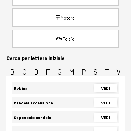
Motore
Telaio
Cerca per lettera iniziale
B
C
D
F
G
M
P
S
T
V
Bobina
VEDI
Candela accensione
VEDI
Cappuccio candela
VEDI