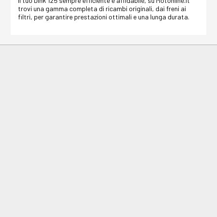
il tuo Dink 125 sempre efficiente e affidabile, su Motonline.it
trovi una gamma completa di ricambi originali, dai freni ai
filtri, per garantire prestazioni ottimali e una lunga durata.