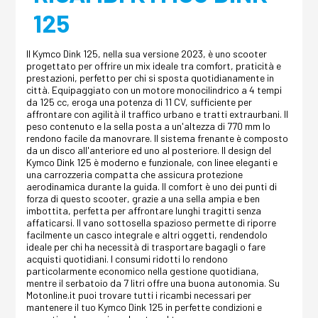
125
Il Kymco Dink 125, nella sua versione 2023, è uno scooter
progettato per offrire un mix ideale tra comfort, praticità e
prestazioni, perfetto per chi si sposta quotidianamente in
città. Equipaggiato con un motore monocilindrico a 4 tempi
da 125 cc, eroga una potenza di 11 CV, sufficiente per
affrontare con agilità il traffico urbano e tratti extraurbani. Il
peso contenuto e la sella posta a un'altezza di 770 mm lo
rendono facile da manovrare. Il sistema frenante è composto
da un disco all'anteriore ed uno al posteriore. Il design del
Kymco Dink 125 è moderno e funzionale, con linee eleganti e
una carrozzeria compatta che assicura protezione
aerodinamica durante la guida. Il comfort è uno dei punti di
forza di questo scooter, grazie a una sella ampia e ben
imbottita, perfetta per affrontare lunghi tragitti senza
affaticarsi. Il vano sottosella spazioso permette di riporre
facilmente un casco integrale e altri oggetti, rendendolo
ideale per chi ha necessità di trasportare bagagli o fare
acquisti quotidiani. I consumi ridotti lo rendono
particolarmente economico nella gestione quotidiana,
mentre il serbatoio da 7 litri offre una buona autonomia. Su
Motonline.it puoi trovare tutti i ricambi necessari per
mantenere il tuo Kymco Dink 125 in perfette condizioni e