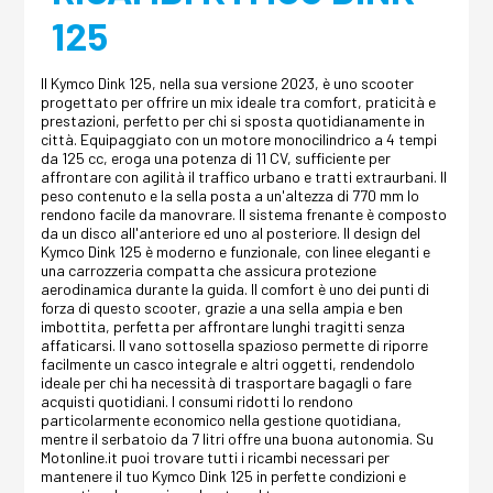
125
Il Kymco Dink 125, nella sua versione 2023, è uno scooter
progettato per offrire un mix ideale tra comfort, praticità e
prestazioni, perfetto per chi si sposta quotidianamente in
città. Equipaggiato con un motore monocilindrico a 4 tempi
da 125 cc, eroga una potenza di 11 CV, sufficiente per
affrontare con agilità il traffico urbano e tratti extraurbani. Il
peso contenuto e la sella posta a un'altezza di 770 mm lo
rendono facile da manovrare. Il sistema frenante è composto
da un disco all'anteriore ed uno al posteriore. Il design del
Kymco Dink 125 è moderno e funzionale, con linee eleganti e
una carrozzeria compatta che assicura protezione
aerodinamica durante la guida. Il comfort è uno dei punti di
forza di questo scooter, grazie a una sella ampia e ben
imbottita, perfetta per affrontare lunghi tragitti senza
affaticarsi. Il vano sottosella spazioso permette di riporre
facilmente un casco integrale e altri oggetti, rendendolo
ideale per chi ha necessità di trasportare bagagli o fare
acquisti quotidiani. I consumi ridotti lo rendono
particolarmente economico nella gestione quotidiana,
mentre il serbatoio da 7 litri offre una buona autonomia. Su
Motonline.it puoi trovare tutti i ricambi necessari per
mantenere il tuo Kymco Dink 125 in perfette condizioni e