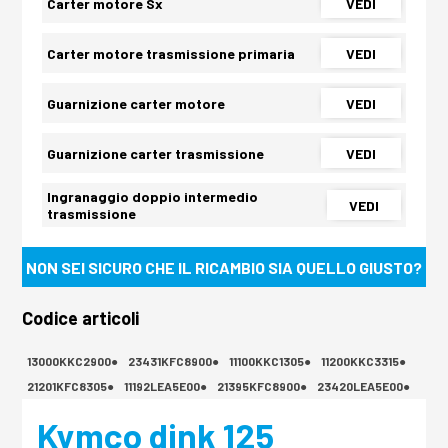
Carter motore Sx
VEDI
Carter motore trasmissione primaria
VEDI
Guarnizione carter motore
VEDI
Guarnizione carter trasmissione
VEDI
Ingranaggio doppio intermedio
VEDI
trasmissione
NON SEI SICURO CHE IL RICAMBIO SIA QUELLO GIUSTO?
Codice articoli
13000KKC2900●
23431KFC8900●
11100KKC1305●
11200KKC3315●
21201KFC8305●
11192LEA5E00●
21395KFC8900●
23420LEA5E00●
Kymco dink 125