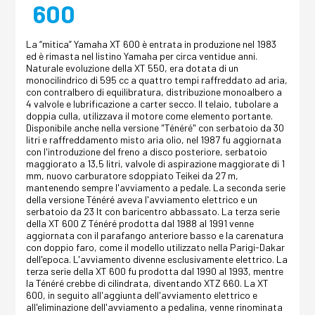
600
La “mitica” Yamaha XT 600 è entrata in produzione nel 1983
ed è rimasta nel listino Yamaha per circa ventidue anni.
Naturale evoluzione della XT 550, era dotata di un
monocilindrico di 595 cc a quattro tempi raffreddato ad aria,
con contralbero di equilibratura, distribuzione monoalbero a
4 valvole e lubrificazione a carter secco. Il telaio, tubolare a
doppia culla, utilizzava il motore come elemento portante.
Disponibile anche nella versione "Ténéré" con serbatoio da 30
litri e raffreddamento misto aria olio, nel 1987 fu aggiornata
con l'introduzione del freno a disco posteriore, serbatoio
maggiorato a 13,5 litri, valvole di aspirazione maggiorate di 1
mm, nuovo carburatore sdoppiato Teikei da 27 m,
mantenendo sempre l'avviamento a pedale. La seconda serie
della versione Ténéré aveva l'avviamento elettrico e un
serbatoio da 23 lt con baricentro abbassato. La terza serie
della XT 600 Z Ténéré prodotta dal 1988 al 1991 venne
aggiornata con il parafango anteriore basso e la carenatura
con doppio faro, come il modello utilizzato nella Parigi-Dakar
dell'epoca. L'avviamento divenne esclusivamente elettrico. La
terza serie della XT 600 fu prodotta dal 1990 al 1993, mentre
la Ténéré crebbe di cilindrata, diventando XTZ 660. La XT
600, in seguito all'aggiunta dell'avviamento elettrico e
all'eliminazione dell'avviamento a pedalina, venne rinominata