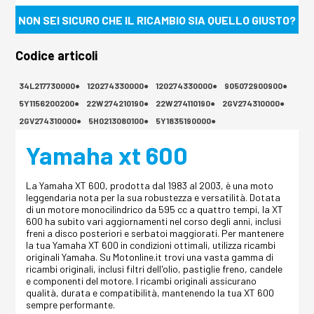
NON SEI SICURO CHE IL RICAMBIO SIA QUELLO GIUSTO?
Codice articoli
34L217730000●
120274330000●
120274330000●
905072900900●
5Y1156200200●
22W274210190●
22W274110190●
2GV274310000●
2GV274310000●
5H0213080100●
5Y1835190000●
Yamaha xt 600
La Yamaha XT 600, prodotta dal 1983 al 2003, è una moto
leggendaria nota per la sua robustezza e versatilità. Dotata
di un motore monocilindrico da 595 cc a quattro tempi, la XT
600 ha subito vari aggiornamenti nel corso degli anni, inclusi
freni a disco posteriori e serbatoi maggiorati. Per mantenere
la tua Yamaha XT 600 in condizioni ottimali, utilizza ricambi
originali Yamaha. Su Motonline.it trovi una vasta gamma di
ricambi originali, inclusi filtri dell'olio, pastiglie freno, candele
e componenti del motore. I ricambi originali assicurano
qualità, durata e compatibilità, mantenendo la tua XT 600
sempre performante.