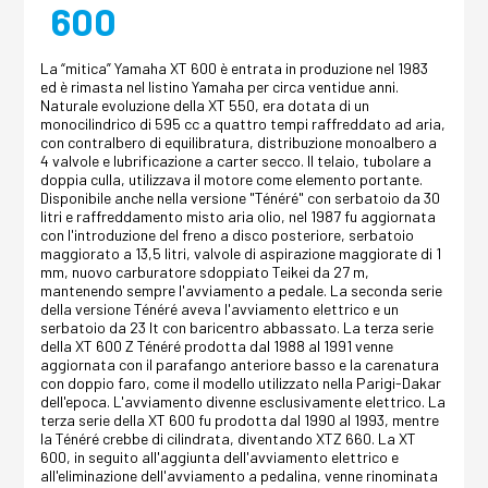
600
La “mitica” Yamaha XT 600 è entrata in produzione nel 1983
ed è rimasta nel listino Yamaha per circa ventidue anni.
Naturale evoluzione della XT 550, era dotata di un
monocilindrico di 595 cc a quattro tempi raffreddato ad aria,
con contralbero di equilibratura, distribuzione monoalbero a
4 valvole e lubrificazione a carter secco. Il telaio, tubolare a
doppia culla, utilizzava il motore come elemento portante.
Disponibile anche nella versione "Ténéré" con serbatoio da 30
litri e raffreddamento misto aria olio, nel 1987 fu aggiornata
con l'introduzione del freno a disco posteriore, serbatoio
maggiorato a 13,5 litri, valvole di aspirazione maggiorate di 1
mm, nuovo carburatore sdoppiato Teikei da 27 m,
mantenendo sempre l'avviamento a pedale. La seconda serie
della versione Ténéré aveva l'avviamento elettrico e un
serbatoio da 23 lt con baricentro abbassato. La terza serie
della XT 600 Z Ténéré prodotta dal 1988 al 1991 venne
aggiornata con il parafango anteriore basso e la carenatura
con doppio faro, come il modello utilizzato nella Parigi-Dakar
dell'epoca. L'avviamento divenne esclusivamente elettrico. La
terza serie della XT 600 fu prodotta dal 1990 al 1993, mentre
la Ténéré crebbe di cilindrata, diventando XTZ 660. La XT
600, in seguito all'aggiunta dell'avviamento elettrico e
all'eliminazione dell'avviamento a pedalina, venne rinominata