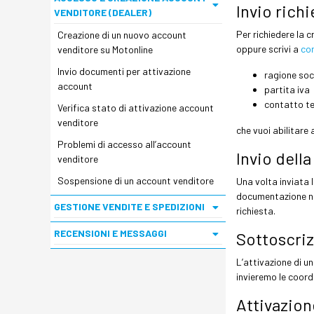
Invio rich
VENDITORE (DEALER)
Per richiedere la 
Creazione di un nuovo account
oppure scrivi a
co
venditore su Motonline
Invio documenti per attivazione
ragione soc
account
partita iva
contatto te
Verifica stato di attivazione account
venditore
che vuoi abilitare 
Problemi di accesso all’account
Invio del
venditore
Sospensione di un account venditore
Una volta inviata 
documentazione nec
GESTIONE VENDITE E SPEDIZIONI
richiesta.
RECENSIONI E MESSAGGI
Sottoscri
L’attivazione di u
invieremo le coord
Attivazion