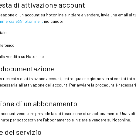
iesta di attivazione account
creazione di un account su Motonline e iniziare a vendere, invia una email a
mmerciale@motonline.it
indicando:
iale
lefonico
alla vendita su Motonline.
la documentazione
la richiesta di attivazione account, entro qualche giorno
verrai contattato d
essaria all’attivazione dell’account. Per avviare la procedura è necessari
zione di un abbonamento
n account venditore prevede la sottoscrizione di un abbonamento. Una volt
inate per sottoscrivere l’abbonamento e iniziare a vendere su Motonline.
e del servizio